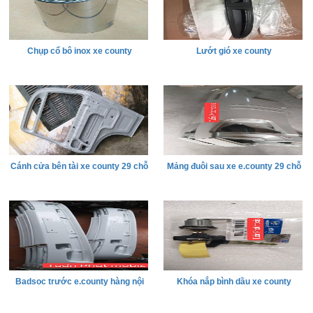
Chụp cổ bô inox xe county
Lướt gió xe county
Cánh cửa bên tài xe county 29 chỗ
Mảng đuôi sau xe e.county 29 chỗ
Badsoc trước e.county hàng nội
Khóa nắp bình dầu xe county