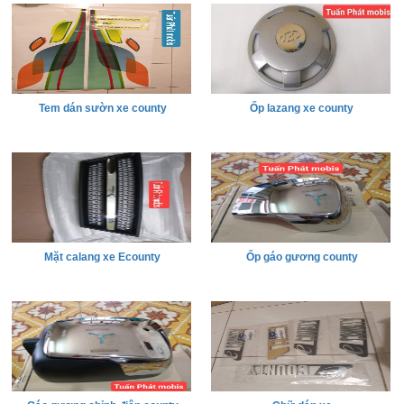
Tem dán sườn xe county
Ốp lazang xe county
Mặt calang xe Ecounty
Ốp gáo gương county