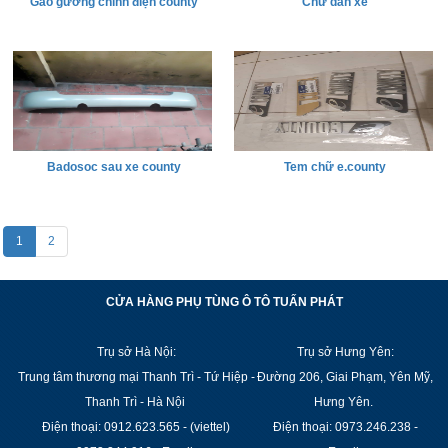
Gáo gương chỉnh điện county
Chữ dán xe
Badosoc sau xe county
Tem chữ e.county
1
2
CỬA HÀNG PHỤ TÙNG Ô TÔ TUẤN PHÁT
Trụ sở Hà Nội:
Trụ sở Hưng Yên:
Trung tâm thương mại Thanh Trì - Tứ Hiệp -
Đường 206, Giai Phạm, Yên Mỹ,
Thanh Trì - Hà Nội
Hưng Yên.
Điện thoại: 0912.623.565 - (viettel)
Điện thoại: 0973.246.238 -