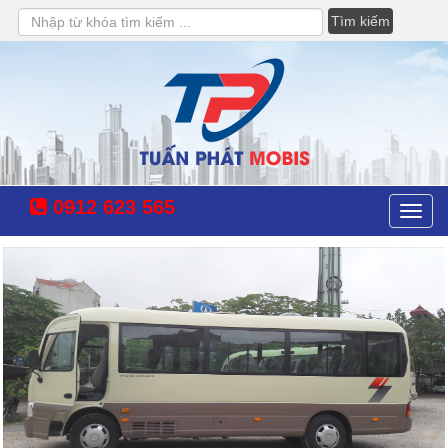
Tìm
kiếm
0912 623 565
Toggle
naviga