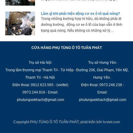
Làm gì khi phát hiện động cơ xe ô tô quá nóng?
Trong những trường hợp hi hữu, dù không phải đi
đường trường, động cơ xe ô tô của bạn vẫn ở tình
trạng quá nóng. Nếu không có những xử lý ...
CỬA HÀNG PHỤ TÙNG Ô TÔ TUẤN PHÁT
Trụ sở Hà Nội:
Trụ sở Hưng Yên:
Trung tâm thương mại Thanh Trì - Tứ Hiệp -
Đường 206, Giai Phạm, Yên Mỹ,
Thanh Trì - Hà Nội
Hưng Yên.
Điện thoại: 0912.623.565 - (viettel)
Điện thoại: 0973.246.238 -
0973.244.916 - Email:
Email:
phutungxekhach@gmail.com
phutungxekhach@gmail.com
Copyright PHỤ TÙNG Ô TÔ TUẤN PHÁT, phát triển bởi
hcviet.com