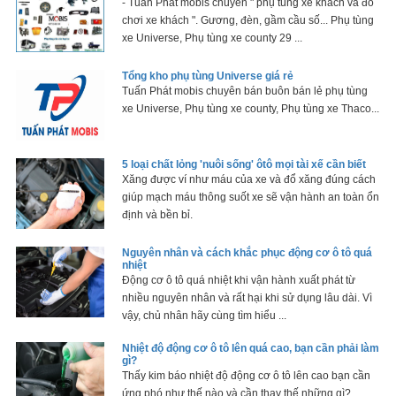
- Tuấn Phát mobis chuyên " phụ tùng xe khách và đồ
chơi xe khách ". Gương, đèn, gầm cầu số... Phụ tùng
xe Universe, Phụ tùng xe county 29 ...
Tổng kho phụ tùng Universe giá rẻ
Tuấn Phát mobis chuyên bán buôn bán lẻ phụ tùng
xe Universe, Phụ tùng xe county, Phụ tùng xe Thaco...
5 loại chất lỏng 'nuôi sống' ôtô mọi tài xế cần biết
Xăng được ví như máu của xe và đổ xăng đúng cách
giúp mạch máu thông suốt xe sẽ vận hành an toàn ổn
định và bền bỉ.
Nguyên nhân và cách khắc phục động cơ ô tô quá
nhiệt
Động cơ ô tô quá nhiệt khi vận hành xuất phát từ
nhiều nguyên nhân và rất hại khi sử dụng lâu dài. Vì
vậy, chủ nhân hãy cùng tìm hiểu ...
Nhiệt độ động cơ ô tô lên quá cao, bạn cần phải làm
gì?
Thấy kim báo nhiệt độ động cơ ô tô lên cao bạn cần
ứng phó như thế nào và cần thay thế những gì?