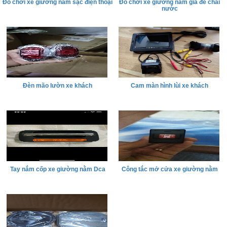
Đồ chơi xe giường nằm sạc điện thoại
Đồ chơi xe giường nằm giá để chai
nước
Đèn mão lườn xe khách
Cam màn hình lùi xe khách
Tay nắm cốp xe giường nằm Dca
Công tắc mở cửa xe giường nằm