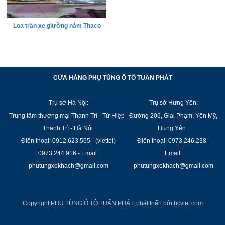
Loa trần xe giường nằm Thaco
CỬA HÀNG PHỤ TÙNG Ô TÔ TUẤN PHÁT
Trụ sở Hà Nội:
Trụ sở Hưng Yên:
Trung tâm thương mại Thanh Trì - Tứ Hiệp -
Đường 206, Giai Phạm, Yên Mỹ,
Thanh Trì - Hà Nội
Hưng Yên.
Điện thoại: 0912.623.565 - (viettel)
Điện thoại: 0973.246.238 -
0973.244.916 - Email:
Email:
phutungxekhach@gmail.com
phutungxekhach@gmail.com
Copyright PHỤ TÙNG Ô TÔ TUẤN PHÁT, phát triển bởi
hcviet.com