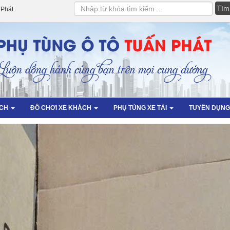
Tìm
 Phát
kiếm
ÁCH
ĐỒ CHƠI XE KHÁCH
PHỤ TÙNG XE TẢI
TUYỂN DỤNG