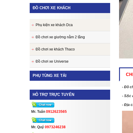
ĐỒ CHƠI XE KHÁCH
Phụ kiện xe khách Dca
Đồ chơi xe giường nằm 2 tầng
Đồ chơi xe khách Thaco
Đồ chơi xe Universe
CHI
PHỤ TÙNG XE TẢI
- Đồ c
HỖ TRỢ TRỰC TUYẾN
- SẠc 
- Địa 
Mr. Tuấn
0912623565
Mr. Quý
0973246238