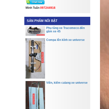
Minh Tuấn
097244916
SẢN PHẨM NỔI BẬT
Phụ tùng xe Tracomeco đèn
gầm xe 45
Compa lên kính xe universe
Viền, kiếm calang xe universe