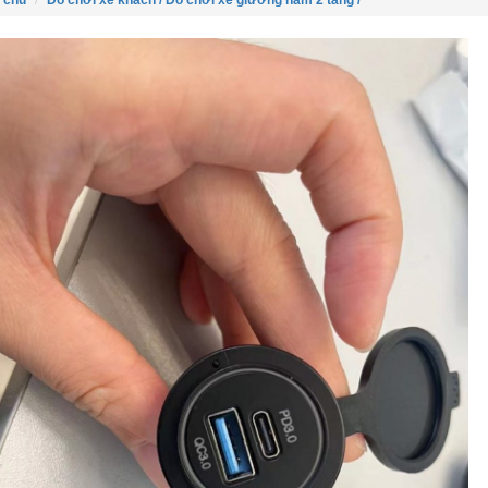
 chủ
Đồ chơi xe khách /
Đồ chơi xe giường nằm 2 tầng /