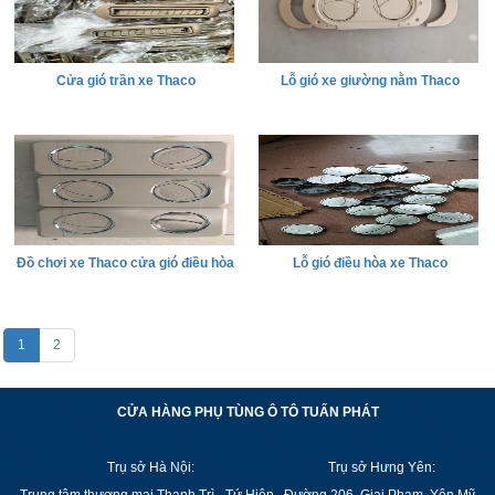
Cửa gió trần xe Thaco
Lỗ gió xe giường nằm Thaco
Đồ chơi xe Thaco cửa gió điều hòa
Lỗ gió điều hòa xe Thaco
1
2
CỬA HÀNG PHỤ TÙNG Ô TÔ TUẤN PHÁT
Trụ sở Hà Nội:
Trụ sở Hưng Yên:
Trung tâm thương mại Thanh Trì - Tứ Hiệp -
Đường 206, Giai Phạm, Yên Mỹ,