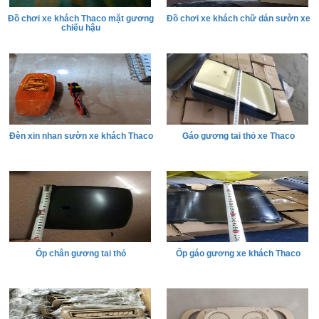
Đồ chơi xe khách Thaco mặt gương
Đồ chơi xe khách chữ dán sườn xe
chiếu hậu
Đèn xin nhan sườn xe khách Thaco
Gáo gương tai thỏ xe Thaco
Ốp chân gương tai thỏ
Ốp gáo gương xe khách Thaco