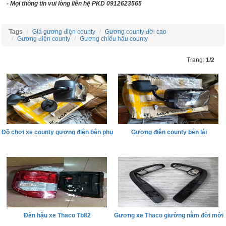
- Mọi thông tin vui lòng liên hệ PKD 0912623565
Tags
Giá gương điện county
Gương county đời cao
Gương điện county
Gương chiếu hậu county
Trang:
1/2
Đồ chơi xe county gương điện bên phụ
Gương điện county bên lái
Đèn hậu xe Thaco Tb82
Gương xe Thaco giường nằm đời mới